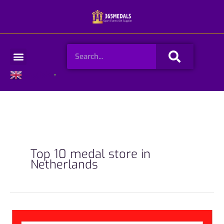
Skip
to
content
Search
Menu
English
▼
Top 10 medal store in
Netherlands
Top