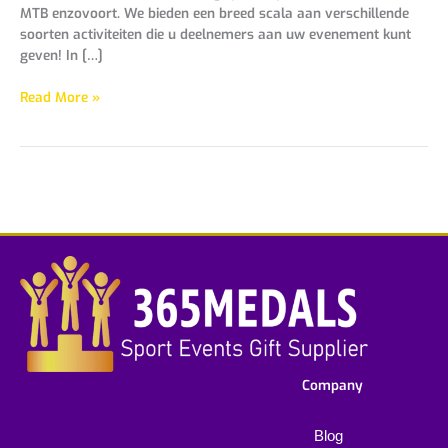
MTB enzovoort. We bieden een breed scala aan verschillende
soorten activiteiten die u deelnemers aan uw evenement kunt
geven! In […]
Read More »
Company
Blog